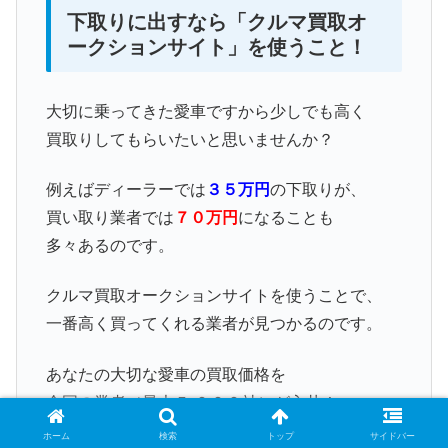
下取りに出すなら「クルマ買取オ
ークションサイト」を使うこと！
大切に乗ってきた愛車ですから少しでも高く
買取りしてもらいたいと思いませんか？
例えばディーラーでは
３５万円
の下取りが、
買い取り業者では
７０万円
になることも
多々あるのです。
クルマ買取オークションサイトを使うことで、
一番高く買ってくれる業者が見つかるのです。
あなたの大切な愛車の買取価格を
全国の業者（最大５,０００社）が入札！
本当の最高額がわかります。
ホーム
検索
トップ
サイドバー