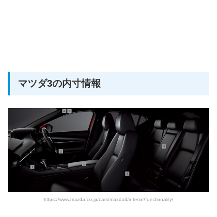
マツダ3の内寸情報
https://www.mazda.co.jp/cars/mazda3/interior/functionality/