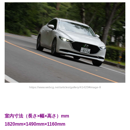
https://www.webcg.net/articles/gallery/41420#image-9
室内寸法（長さ×幅×高さ）mm
1820mm×1490mm×1160mm